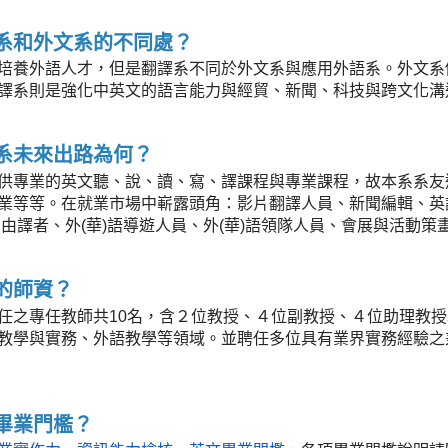
系和外文系的不同處？
培養外語人才，但是翻譯系不同於外文系與應用外語系。外文系
譯系則是強化中英文的語言能力與經貿、新聞、科技與跨文化溝
系未來出路為何？
供專業的英文聽、說、讀、寫、譯課程與專業課程，故本系系友
業等等。在就業市場中嶄露頭角：影片翻譯人員、新聞編輯、英
自由譯者、外(華)語導遊人員、外(華)語領隊人員、會展與活動策
的師資？
任之專任教師共10名，含２位教授、４位副教授、４位助理教
教學與實務、外語教學等領域。並聘任多位具有業界實務經驗之
畢業門檻？