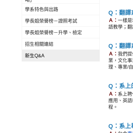
學系特色與出路
Q：翻譯
Ａ：
一樣是
學長姐榮譽榜－證照考試
語教學；翻
學長姐榮譽榜－升學、檢定
招生相關連結
Q：翻譯
Ａ：
我們提
新生Q&A
業，文化事
理、專業/
Q：系上
Ａ：
系上聘
應用、英語
程。
Q：系上