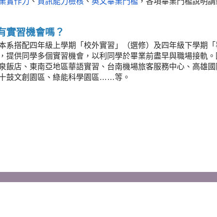
業實作力
、
資訊能力檢核
、
英文畢業門檻
，各項畢業門檻說明請
有實習機會嗎？
本系搭配四年級上學期「校外實習」（選修）及四年級下學期「
，提供同學多個實習機會，以利同學於畢業前盡早與職場接軌。
泉飯店、東南亞地區華語實習、台南機場旅客服務中心、高雄國
十鼓文創園區、綠能科學園區……等。