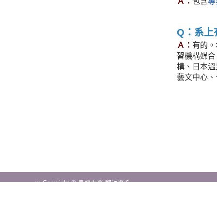
Ａ：
包含
專
Q：系上
Ａ：
有的。
習機構媒合
構、日本溫
藝文中心、
:::
Copyright © 長榮大學 翻譯學系
711301台南市歸仁區長大路1號
第一教學大樓 2F T10210
電話
(06)2785123 #4050~#4052
dtis@mail.cjcu.edu.tw