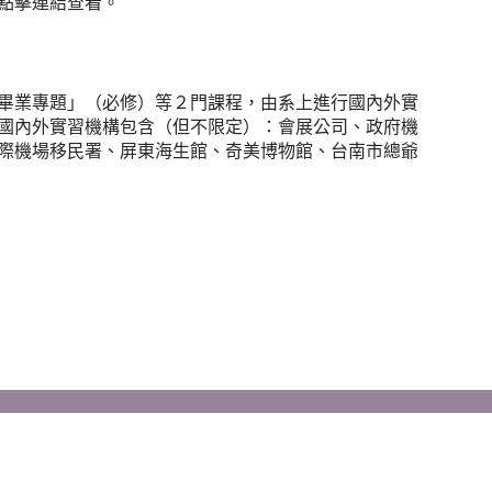
點擊連結查看。
畢業專題」（必修）等２門課程，由系上進行國內外實
國內外實習機構包含（但不限定）：會展公司、政府機
際機場移民署、屏東海生館、奇美博物館、台南市總爺
資安政策
‧
隱私權
‧
瀏覽人次 1191162
http://cjcu.tw/d/dtis
後台管理