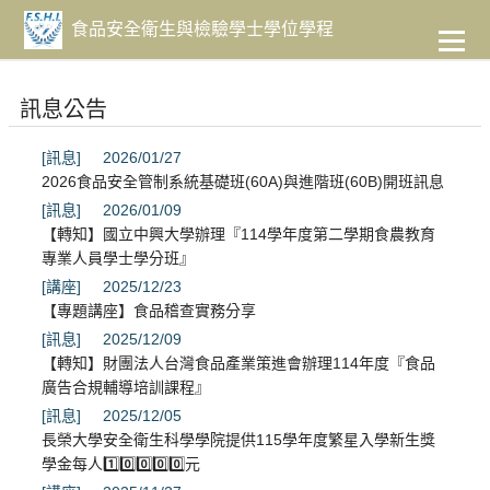
到
主
食品安全衛生與檢驗學士學位學程
要
內
容
訊息公告
[訊息]
2026/01/27
2026食品安全管制系統基礎班(60A)與進階班(60B)開班訊息
[訊息]
2026/01/09
【轉知】國立中興大學辦理『114學年度第二學期食農教育
專業人員學士學分班』
[講座]
2025/12/23
【專題講座】食品稽查實務分享
[訊息]
2025/12/09
【轉知】財團法人台灣食品產業策進會辦理114年度『食品
廣告合規輔導培訓課程』
[訊息]
2025/12/05
長榮大學安全衛生科學學院提供115學年度繁星入學新生獎
學金每人1️⃣0️⃣0️⃣0️⃣0️⃣元