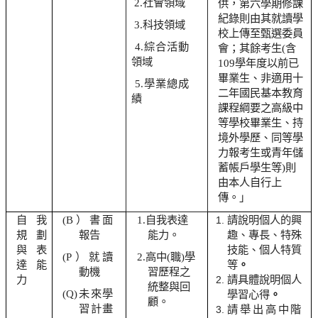
2.
社會領域
供，第六學期修課
紀錄則由其就讀學
3.
科技領域
校上傳至甄選委員
4.
綜合活動
會；其餘考生(含
領域
109學年度以前已
畢業生、非適用十
5.
學業總成
二年國民基本教育
績
課程綱要之高級中
等學校畢業生、持
境外學歷、同等學
力報考生或青年儲
蓄帳戶學生等)則
由本人自行上
傳。」
自我
(B
）書面
1.
自我表達
請說明個人的興
規劃
報告
能力。
趣、專長、特殊
與表
技能、個人特質
(P
）就讀
2.
高中(職)學
達能
等
。
動機
習歷程之
力
請具體說明個人
統整與回
(Q)
未來學
學習心得
。
顧。
習計畫
請舉出高中階