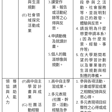
與生涯
3.
課堂作
段參與之活
規劃
業、報告
動、社會服務
或活動紀
等，並說明對
(E)
社會領
錄等之心
自己的啟發、
域探究
得與反
體驗與反思
。
活動成
思。
請說明為什麼
果
想要申請本系?
4.
申請動機
(因為什麼背
及就讀計
景、經驗、事
畫。
件等)
5.
個人的職
在大學期間希
涯想像與
望的學習計劃
規劃。
以及畢業後的
生涯規劃與相
對應的準備
。
領導
(F)
高中自主
1.
高中自主學
參與各項活動、
協調
學習計
習成果。
計畫或學習成果
與助
畫與成
之相關紀錄與反
2.
多元表現
人能
果
思心得。
(社團、幹
力
多元表現項目綜
(G)
社團活
部、活動)
整性之心得或成
動經驗
經驗及參