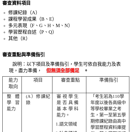
審查資料項目
修課紀錄（A）
課程學習成果（B、E）
多元表現（F、G、H、M、N）
學習歷程自述（P、Q）
其他（R）
審查重點與準備指引
說明：以下項目及準備指引，學生可依自我能力及表
現，盡力準備，
但無須全部備足
。
能力
項目
審查重點
準備指引
取向
整體
(A
）修課紀
審視學生
「考生若為110學
學習
錄
是否具備
年度以後各高級中
能力
基本學科
等學校畢業之考
能力。
生，第一至第五學
期修課紀錄由高中
1.
語文領域
學習歷程資料庫提