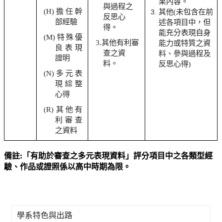
果內容。
與過程之
(H)
擔任幹
其他(未包含在前
反思心
部經驗
述各項目中，但
得。
能充分表現自身
(M)
特殊優
3.
其他有利審
能力或特質之資
良表現
查之資
料、參與過程及
證明
料。
反思心得)
(N)
多元表
現綜整
心得
(R)
其他有
利審查
之資料
備註:「有助於審查之多元表現資料」評分項目中之各類型經
驗、作品或證照係以高中時期為限。
學系特色與出路