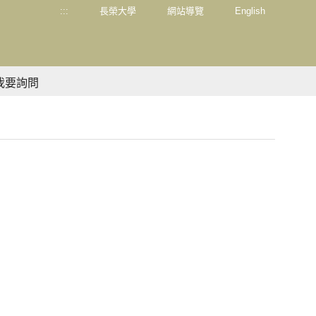
:::
長榮大學
網站導覽
English
我要詢問