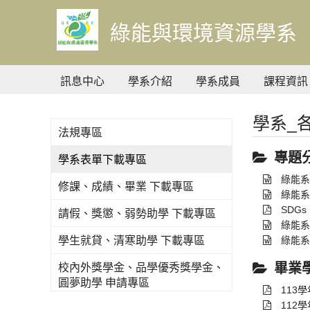
到
主
綠能與環境資源學系
要
內
容
訊息中心
學系介紹
學系成員
課程資訊
學系_
法規專區
專題
學系表單下載專區
綠能系
修課、成績、畢業 下載專區
綠能系
SDGs
請假、獎懲、弱勢助學 下載專區
綠能系
學生就貸、清寒助學 下載專區
綠能系
畢業
校內外獎學金、品學優秀獎學金、
圓夢助學 申請專區
113
112