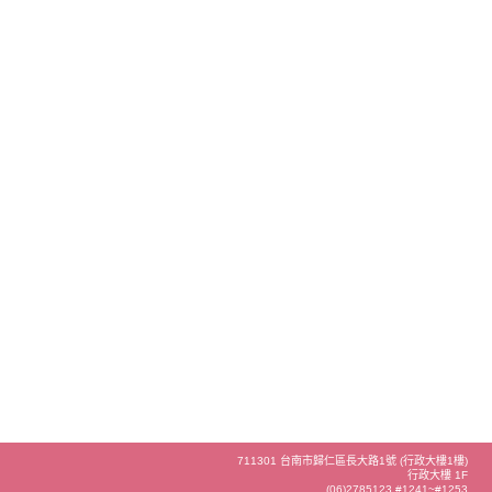
711301 台南市歸仁區長大路1號 (行政大樓1樓)
行政大樓 1F
(06)2785123 #1241~#1253