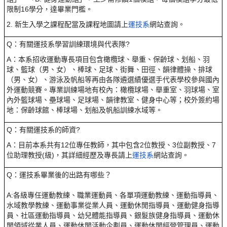
限制16學分，達畢業門檻。
2. 新生入學之課程配當及課程地圖請上
運技系
網站查詢。
Q：有關運技系學習訓練環境與代表隊?
A：本系招收運動專長項目包含橄欖球、舉重、保齡球、划船、羽
球、籃球（男、女）、棒球、足球、街舞、田徑、韻律體操、排球
（男、女）、游泳及帆船等再由各隊遴選績優選手代表學校參與國內
外運動競賽。專業訓練場地有校內：橄欖球場、舉重室、羽球場、室
內外籃球場、壘球場、足球場、韻律教室、健身中心等；校外簽約場
地：保齡球館、棒球場、划船及帆船訓練水域等。
Q：有關運技系的師資?
A：目前本系共有12位專任教師，其中包含2位教授、3位副教授、7
位助理教授(級)，其詳細經歷及專長請上
運技系
網站查詢。
Q：運技系畢業後的出路有哪些？
A:各級專任運動教練、職業運動員、各單項運動教練、運動指導員、
水域教學教練、運動事業從業人員、運動休閒指導員、運動健身指導
員、社區運動指導員、幼兒體能指導員、銀髮族健身指導員、運動休
閒領域從業人員、運動休閒活動企劃員、運動休閒經營管理員、運動