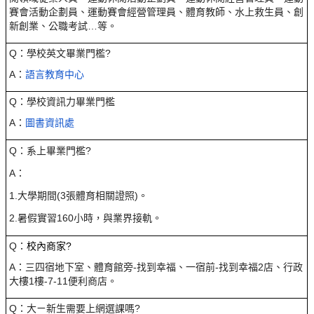
賽會活動企劃員、運動賽會經營管理員、體育教師、水上救生員、創
新創業、公職考試…等。
Q：學校英文畢業門檻?
A：
語言教育中心
Q
：
學校資訊力畢業門檻
A
：
圖書資訊處
Q
：系上畢業門檻
?
A
：
1.大學期間(3張體育相關證照)
。
2.暑假實習160小時，與業界接軌
。
Q
：
校內商家?
A
：
三四宿
地下室、
體育館旁
-
找到幸福、一宿前-找到幸福
2
店
、行政
大樓1樓-7-11
便利商店
。
Q：大ㄧ新生需要上網選課嗎?