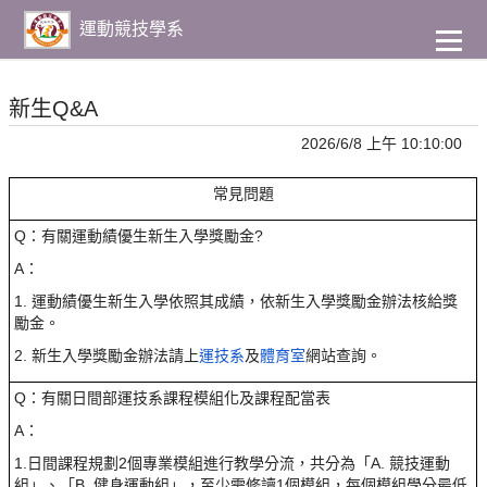
到
主
運動競技學系
要
內
容
新生Q&A
2026/6/8 上午 10:10:00
常見問題
Q：有關運動績優生新生入學獎勵金?
A：
1. 運動績優生新生入學依照其成績，依新生入學獎勵金辦法核給獎
勵金。
2. 新生入學獎勵金辦法請上
運技系
及
體育室
網站查詢。
Q：有關日間部運技系課程模組化及課程配當表
A：
1.日間課程規劃2個專業模組進行教學分流，共分為「A. 競技運動
組」、「B. 健身運動組」，至少需修讀1個模組，每個模組學分最低