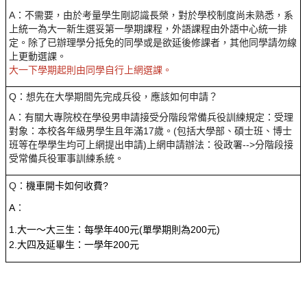
A：不需要，由於考量學生剛認識長榮，對於學校制度尚未熟悉，系
上統一為大一新生選妥第一學期課程，外語課程由外語中心統一排
定。除了已辦理學分抵免的同學或是欲延後修課者，其他同學請勿線
上更動選課。
大一下學期起則由同學自行上網選課。
Q
：
想先在大學期間先完成兵役，應該如何申請？
A
：
有關大專院校在學役男申請接受分階段常備兵役訓練規定：受理
對象：本校各年級男學生且年滿17歲。(包括大學部、碩士班、博士
班等在學學生均可上網提出申請)上網申請辦法：役政署-->分階段接
受常備兵役軍事訓練系統
。
Q
：
機車開卡如何收費
?
A
：
1.
大一～大三生：每學年
400
元
(
單學期則為
200
元
)
2.
大四及延畢生：一學年
200
元