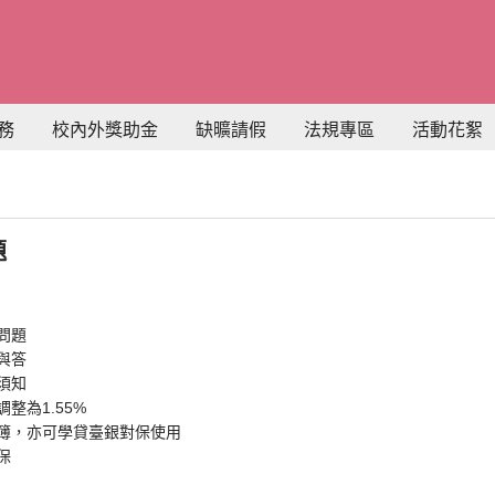
務
校內外獎助金
缺曠請假
法規專區
活動花絮
題
問題
與答
須知
整為1.55%
簿，亦可學貸臺銀對保使用
保