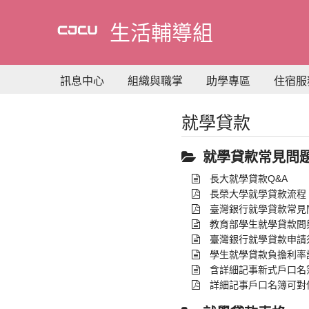
到
主
生活輔導組
要
內
容
訊息中心
組織與職掌
助學專區
住宿服
就學貸款
就學貸款常見問
長大就學貸款Q&A
長榮大學就學貸款流程
臺灣銀行就學貸款常見
教育部學生就學貸款問
臺灣銀行就學貸款申請
學生就學貸款負擔利率調
含詳細記事新式戶口名
詳細記事戶口名簿可對