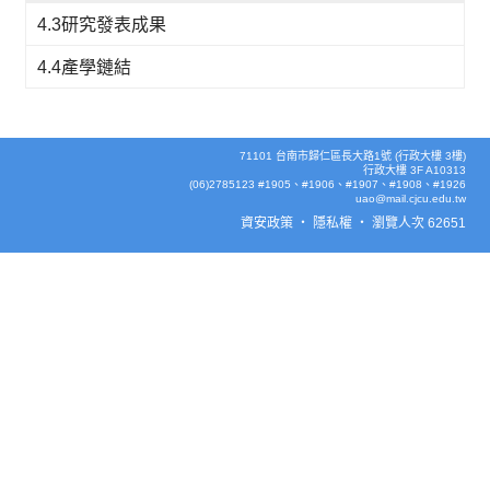
4.3研究發表成果
4.4產學鏈結
71101 台南市歸仁區長大路1號 (行政大樓 3樓)
行政大樓 3F A10313
(06)2785123 #1905、#1906、#1907、#1908、#1926
uao@mail.cjcu.edu.tw
資安政策
‧
隱私權
‧
瀏覽人次 62651